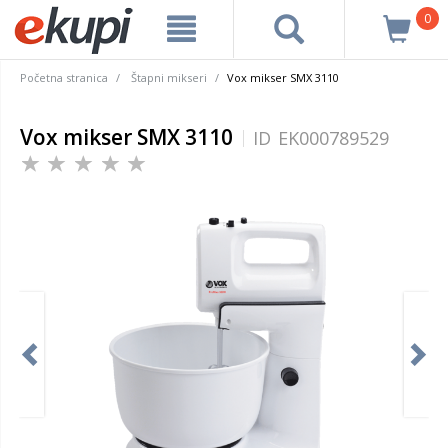
0
Početna stranica
Štapni mikseri
Vox mikser SMX 3110
Vox mikser SMX 3110
ID
EK000789529