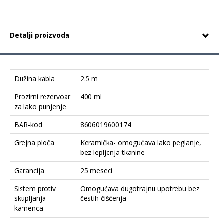
Detalji proizvoda
Dužina kabla
2.5 m
Prozirni rezervoar
400 ml
za lako punjenje
BAR-kod
8606019600174
Grejna ploča
Keramička- omogućava lako peglanje,
bez lepljenja tkanine
Garancija
25 meseci
Sistem protiv
Omogućava dugotrajnu upotrebu bez
skupljanja
čestih čišćenja
kamenca