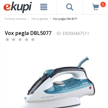
0
Početna stranica
Parna glačala
Vox pegla DBL5077
Vox pegla DBL5077
ID
EK000447511