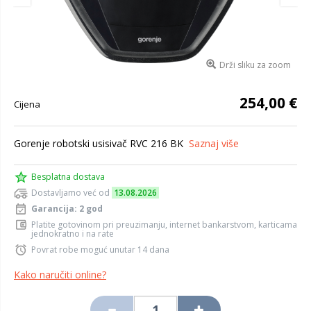
Drži sliku za zoom
254,00 €
Cijena
Gorenje robotski usisivač RVC 216 BK
Saznaj više
Besplatna dostava
Dostavljamo već od
13.08.2026
Garancija: 2 god
Platite gotovinom pri preuzimanju, internet bankarstvom, karticama
jednokratno i na rate
Povrat robe moguć unutar 14 dana
Kako naručiti online?