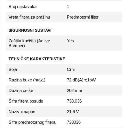
Broj nastavaka
1
Vrsta filtera za prašinu
Predmotorni filter
SIGURNOSNI SUSTAVI
Zaštita kućišta (Active
Yes
Bumper)
TEHNIČKE KARAKTERISTIKE
Boja
Crni
Razina buke (max.)
72 dB(A)re1pW
Dužina četke
202 mm
Šifra filtera posude
738.036
Nazivni napon
21,6 V
Šifra predmotornog filtera
738036