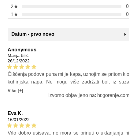
★
0
2
★
0
1
Datum - prvo novo
Anonymous
Marija Bilić
26/12/2022
Čišćenja podova puna mi je kapa, uznojim se pritom k’o
kuhinjska napa. Ne mogu više zadržati bol, iz suza
mojih isparava sol. Pitam se jesam li rođena za bolje, ili
Više [+]
Izvorno objavljeno na: hr.gorenje.com
mi je suđeno glavu pognuti dolje. Poput Pepeljuge iz
modernog doba, krećem se na relaciji kuhinja-soba. A
onda je ovaj čistač stupio na scenu, život olakšao mi u
Eva K.
16/01/2022
trenu. Oduševio me na svakom polju, a ima ponudu
najbolju. Od Gorenje robotskog usisavača nema dalje,
Vrlo dobro usisava, ne mora se brinuti o uklanjanju ni
prašinu na godišnji nepovratno šalje. Kompjutorizirani