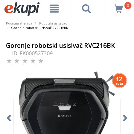
0
Početna stranica
Robotski usisavači
Gorenje robotski usisivač RVC216BK
Gorenje robotski usisivač RVC216BK
ID
EK000527309