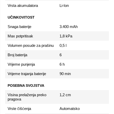
Vrsta akumulatora
Li-Ion
UČINKOVITOST
Snaga baterije
3.400 mAh
Max potpritisak
1,8 kPa
Volumen posude za prašinu
0,5 l
Broj baterija
6
Vrijeme punjenja
6 h
Vrijeme trajanja baterije
90 min
POSEBNA SVOJSTVA
Visina prelaženja preko
1,2 cm
pragova
Vrste čišćenja
Automatsko