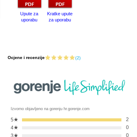
Upute za
Kratke upute
uporabu
za uporabu
Ocjene i recenzije
(2)
Izvorno objavljeno na gorenju hr.gorenje.com
★
2
5
★
0
4
★
0
3