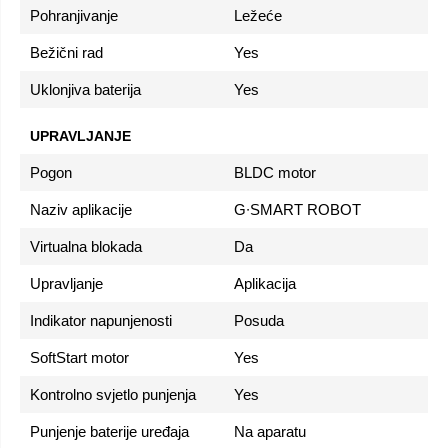
Pohranjivanje
Ležeće
Bežični rad
Yes
Uklonjiva baterija
Yes
UPRAVLJANJE
Pogon
BLDC motor
Naziv aplikacije
G∙SMART ROBOT
Virtualna blokada
Da
Upravljanje
Aplikacija
Indikator napunjenosti
Posuda
SoftStart motor
Yes
Kontrolno svjetlo punjenja
Yes
Punjenje baterije uređaja
Na aparatu