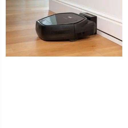
Bez dlaka
Recite zbogom prašini, nečistoćama i
neželjenim dlakama kućnih ljubimaca.
Mekane dlačice na četki omogućavaju
učinkovito usisavanje svih vrsta
podova. Iznimno dugačka četka u
kombinaciji s bočnom četkom
omogućava optimalno usisavanje, a
samo čišćenje četke je vrlo