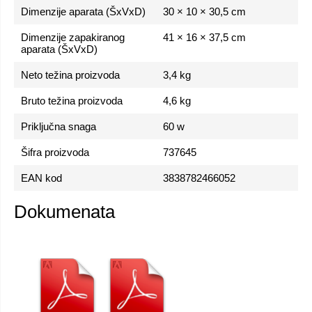
Dimenzije aparata (ŠxVxD)
30 × 10 × 30,5 cm
Dimenzije zapakiranog
41 × 16 × 37,5 cm
aparata (ŠxVxD)
Neto težina proizvoda
3,4 kg
Bruto težina proizvoda
4,6 kg
Priključna snaga
60 w
Šifra proizvoda
737645
EAN kod
3838782466052
Dokumenata