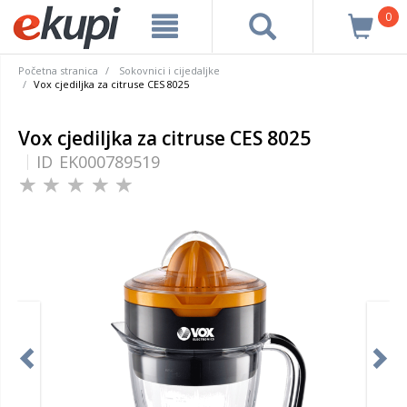
0
Početna stranica
Sokovnici i cijedaljke
Vox cjediljka za citruse CES 8025
Vox cjediljka za citruse CES 8025
ID
EK000789519