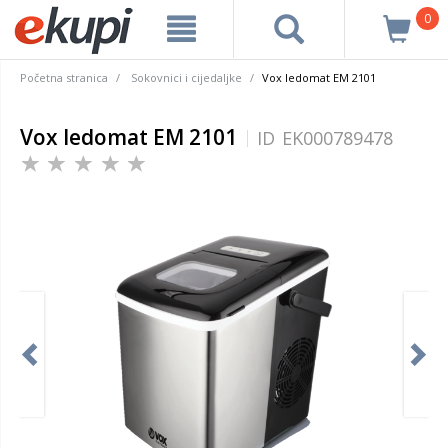
0
Početna stranica
Sokovnici i cijedaljke
Vox ledomat EM 2101
Vox ledomat EM 2101
ID
EK000789478