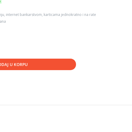
6
ju, internet bankarstvom, karticama jednokratno i na rate
dana
ODAJ U KORPU