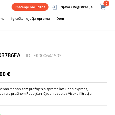
0
Praćenje narudžbe
Prijava / Registracija
ema
Igračke i dječja oprema
Dom
RO3786EA
ID:
EK000641503
00 €
seban mehanizam pražnjenja spremnika: Clean express,
dira s prašinom Poboljšani Cyclonic sustav Visoka filtracija