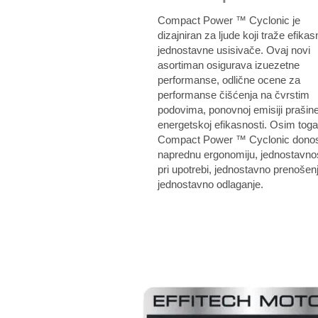
Compact Power ™ Cyclonic je
dizajniran za ljude koji traže efikas
jednostavne usisivače. Ovaj novi
asortiman osigurava izuezetne
performanse, odlične ocene za
performanse čišćenja na čvrstim
podovima, ponovnoj emisiji prašine
energetskoj efikasnosti. Osim toga
Compact Power ™ Cyclonic donos
naprednu ergonomiju, jednostavno
pri upotrebi, jednostavno prenošenj
jednostavno odlaganje.