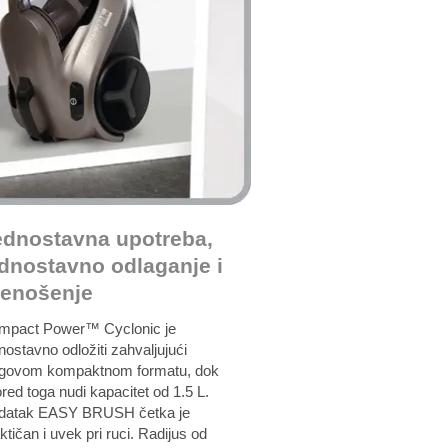
ednostavna upotreba,
ednostavno odlaganje i
renošenje
mpact Power™ Cyclonic je
nostavno odložiti zahvaljujući
egovom kompaktnom formatu, dok
ored toga nudi kapacitet od 1.5 L.
datak EASY BRUSH četka je
ktičan i uvek pri ruci. Radijus od