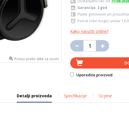
Dostavljamo već od
11.08.202
Garancija: 2 god
Platite gotovinom pri preuziman
Povrat robe moguć unutar 14 
Kako naručiti online?
Povuci preko slike za zoom
D
Uporedite proizvod
Detalji proizvoda
Specifikacije
Ocjene