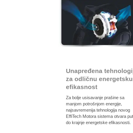
Unapređena tehnologi
za odličnu energetsku
efikasnost
Za bolje usisavanje prašine sa
manjom potrošnjom energije,
najsavremenija tehnologija novog
EffiTech Motora sistema otvara pu
do krajnje energetske efikasnosti.