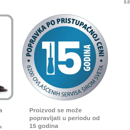
8.8
a
Proizvod se može
popravljati u periodu od
15 godina
a