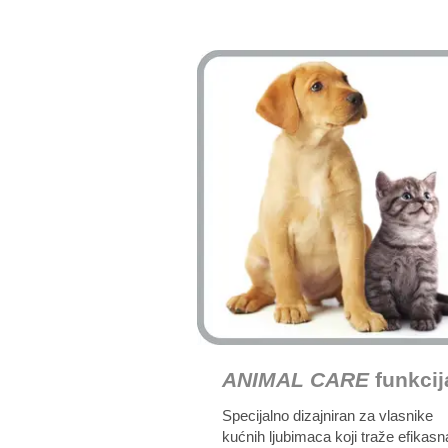
ANIMAL CARE
funkcij
Specijalno dizajniran za vlasnike
kućnih ljubimaca koji traže efikasn