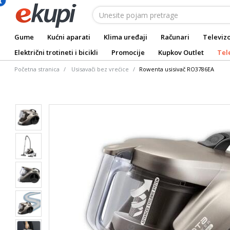
Gume
Kućni aparati
Klima uređaji
Računari
Televizo
Električni trotineti i bicikli
Promocije
Kupkov Outlet
Tel
Početna stranica
Usisavači bez vrećice
Rowenta usisivač RO3786EA