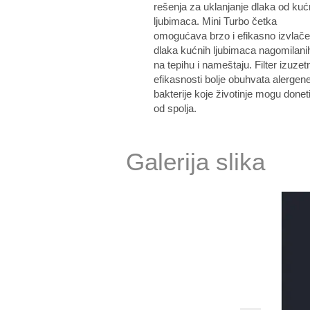
rešenja za uklanjanje dlaka od kuć
ljubimaca. Mini Turbo četka
omogućava brzo i efikasno izvlače
dlaka kućnih ljubimaca nagomilani
na tepihu i nameštaju. Filter izuzet
efikasnosti bolje obuhvata alergene
bakterije koje životinje mogu donet
od spolja.
Galerija slika