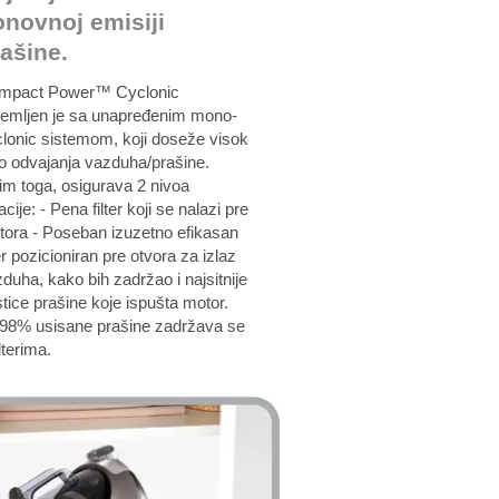
onovnoj emisiji
ašine.
mpact Power™ Cyclonic
remljen je sa unapređenim mono-
lonic sistemom, koji doseže visok
o odvajanja vazduha/prašine.
m toga, osigurava 2 nivoa
tracije: - Pena filter koji se nalazi pre
tora - Poseban izuzetno efikasan
ter pozicioniran pre otvora za izlaz
duha, kako bih zadržao i najsitnije
tice prašine koje ispušta motor.
.98% usisane prašine zadržava se
ilterima.