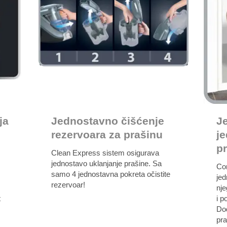
ja
Jednostavno čišćenje
J
rezervoara za prašinu
j
p
Clean Express sistem osigurava
jednostavo uklanjanje prašine. Sa
Co
samo 4 jednostavna pokreta očistite
jed
rezervoar!
nj
t
i p
Do
pra