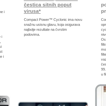
čestica sitnih poput
p
virusa*
pr
ne i
Compact Power™ Cyclonic ima novu
Co
snažnu usisnu glavu, koja osigurava
op
najbolje rezultate na čvrstim
cyc
podovima.
niv
 i
Osi
,
fil
i
mo
st
fil
e i
vaz
čes
99
u f