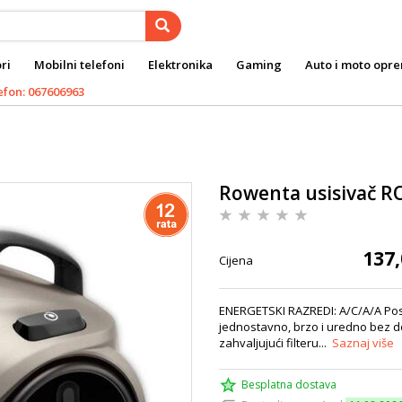
ri
Mobilni telefoni
Elektronika
Gaming
Auto i moto opr
efon: 067606963
Rowenta usisivač 
137,
Cijena
ENERGETSKI RAZREDI: A/C/A/A Po
jednostavno, brzo i uredno bez do
zahvaljujući filteru...
Saznaj više
Besplatna dostava