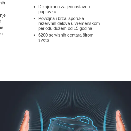
nih
Dizajnirano za jednostavnu
popravku
nje
Povoljna i brza isporuka
h
rezervnih delova u vremenskom
ne
periodu dužem od 15 godina
 i
6200 servisnih centara širom
i
sveta