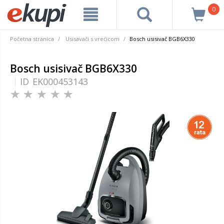
0
Početna stranica
Usisavači s vrećicom
Bosch usisivač BGB6X330
Bosch usisivač BGB6X330
ID
EK000453143