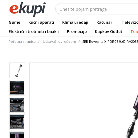
Gume
Kućni aparati
Klima uređaji
Računari
Televizo
Električni trotineti i bicikli
Promocije
Kupkov Outlet
Tel
Početna stranica
Usisavači s vrećicom
SEB Rowenta X-FORCE 9.60 RH20