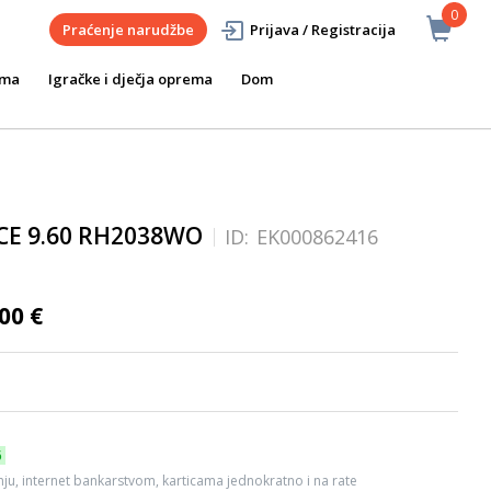
0
Praćenje narudžbe
Prijava / Registracija
ema
Igračke i dječja oprema
Dom
CE 9.60 RH2038WO
ID:
EK000862416
00 €
6
ju, internet bankarstvom, karticama jednokratno i na rate