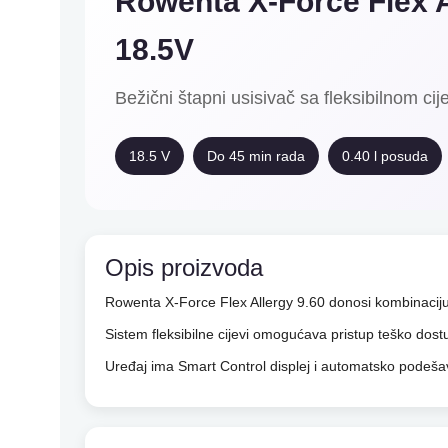
Rowenta X-Force Flex A
18.5V
Bežični štapni usisivač sa fleksibilnom cije
18.5 V
Do 45 min rada
0.40 l posuda
Opis proizvoda
Rowenta X-Force Flex Allergy 9.60 donosi kombinaciju 
Sistem fleksibilne cijevi omogućava pristup teško dos
Uređaj ima Smart Control displej i automatsko podeša