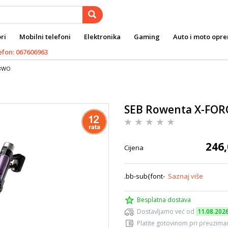
ri
Mobilni telefoni
Elektronika
Gaming
Auto i moto opr
efon: 067606963
38WO
SEB Rowenta X-FOR
246,
Cijena
.bb-sub{font-
Saznaj više
Besplatna dostava
Dostavljamo već od
11.08.202
Platite gotovinom pri preuziman