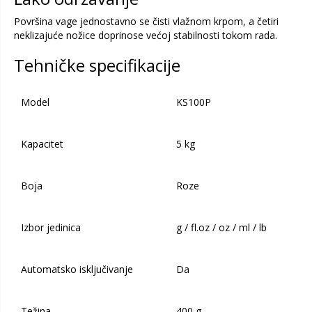
Površina vage jednostavno se čisti vlažnom krpom, a četiri
neklizajuće nožice doprinose većoj stabilnosti tokom rada.
Tehničke specifikacije
Model
KS100P
Kapacitet
5 kg
Boja
Roze
Izbor jedinica
g / fl.oz / oz / ml / lb
Automatsko isključivanje
Da
Težina
400 g