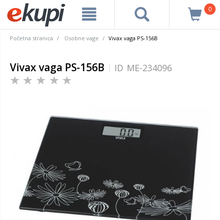
0
Početna stranica
Osobne vage
Vivax vaga PS-156B
Vivax vaga PS-156B
ID
ME-234096