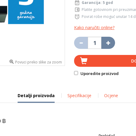
Garancija: 5 god
Platite gotovinom pri preuziman
Povrat robe moguć unutar 14 
Kako naručiti online?
D
Povuci preko slike za zoom
Uporedite proizvod
Detalji proizvoda
Specifikacije
Ocjene
0 B
Prekidač