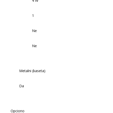
4 W
1
Ne
Ne
Metalni (kaseta)
Da
Opciono