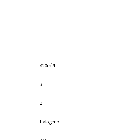
420m³/h
3
2
Halogeno