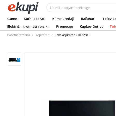
Gume
Kućni aparati
Klima uređaji
Računari
Televizo
Električni trotineti i bicikli
Promocije
Kupkov Outlet
Tel
Početna stranica
Aspiratori
Beko aspirator CTB 6250 B