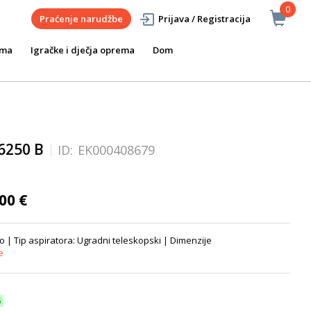
0
Praćenje narudžbe
Prijava / Registracija
ema
Igračke i dječja oprema
Dom
6250 B
ID:
EK000408679
00 €
o | Tip aspiratora: Ugradni teleskopski | Dimenzije
e
6