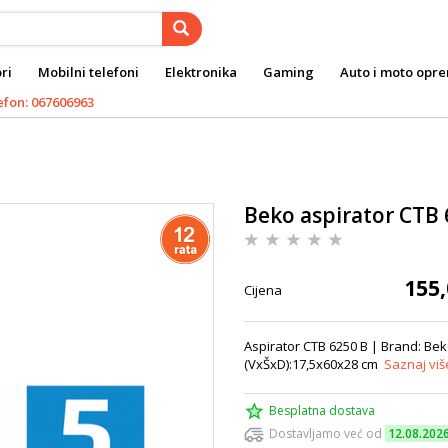
ri
Mobilni telefoni
Elektronika
Gaming
Auto i moto opr
efon: 067606963
Beko aspirator CTB 
155,
Cijena
Aspirator CTB 6250 B | Brand: Bek
(VxŠxD):17,5x60x28 cm
Saznaj viš
Besplatna dostava
Dostavljamo već od
12.08.202