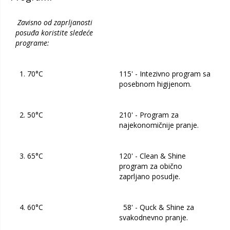
Zavisno od zaprljanosti
posuđa koristite sledeće
programe:
1. 70°C
115' - Intezivno program sa
posebnom higijenom.
2. 50°C
210' - Program za
najekonomičnije pranje.
3. 65°C
120' - Clean & Shine
program za obično
zaprljano posudje.
4. 60°C
58' - Quck & Shine za
svakodnevno pranje.