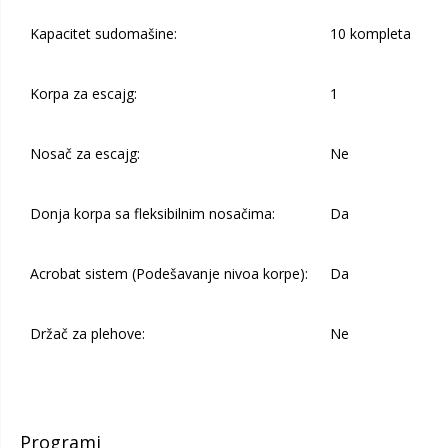
Kapacitet sudomašine:
10 kompleta
Korpa za escajg:
1
Nosač za escajg:
Ne
Donja korpa sa fleksibilnim nosačima:
Da
Acrobat sistem (Podešavanje nivoa korpe):
Da
Držač za plehove:
Ne
Programi