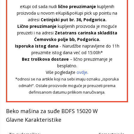
eKupi od sada nudi
lično preuzimanje
kupljenih
proizvoda u novom eKupi&poKupi pick up pointu na
adresi
Cetinjski put br. 36, Podgorica.
Lično preuzimanje
kupljenih proizvoda je moguće
preuzeti i na adresi
Zetatrans carinska skladišta
Ćemovsko polje bb, Podgorica.
Isporuka istog dana
- Narudžbe napravljene do 11h
preuzmite istog dana već od 15:00h*
Bez troškova dostave
– lično preuzimanje je
besplatno.
Više pogledajte
ovdje
.
*odnosi se na artikle koji na sebi imaju oznaku „isporuka
odmah!“. Ostale proizvode moguće je preuzeti prema
definisanom datumu prilikom naručivanja.
Beko mašina za suđe BDFS 15020 W
Glavne Karakteristike