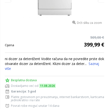
Drži sliku za zoom
509,00 €
399,99 €
Cijena
ni dozer za deterdžent Vodite računa da ne povredite prste dok
otvarate dozer za deterdžent. Klizni dozer za deter...
Saznaj
više
Besplatna dostava
Dostavljamo već od
11.08.2026
Garancija: 5 god
Platite gotovinom pri preuzimanju, internet bankarstvom, karticama
jednokratno i na rate
Povrat robe moguć unutar 14 dana