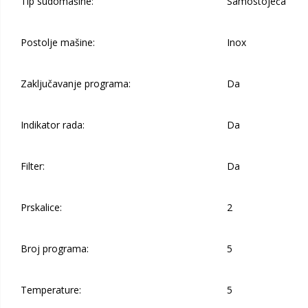
Tip sudomašine:
Samostojeća
Postolje mašine:
Inox
Zaključavanje programa:
Da
Indikator rada:
Da
Filter:
Da
Prskalice:
2
Broj programa:
5
Temperature:
5