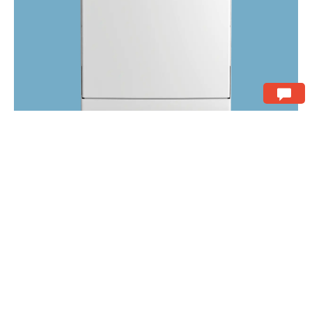
H
D
S
Dimension (cm)