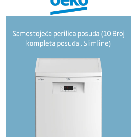
Samostojeća perilica posuđa (10 Broj
kompleta posuđa , Slimline)