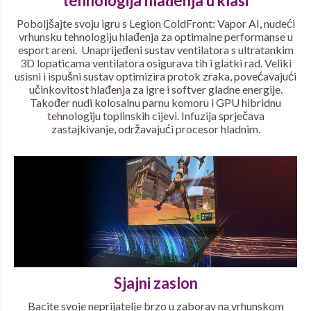
tehnologija hlađenja u klasi
Poboljšajte svoju igru s Legion ColdFront: Vapor AI, nudeći
vrhunsku tehnologiju hlađenja za optimalne performanse u
esport areni. Unaprijeđeni sustav ventilatora s ultratankim
3D lopaticama ventilatora osigurava tih i glatki rad. Veliki
usisni i ispušni sustav optimizira protok zraka, povećavajući
učinkovitost hlađenja za igre i softver gladne energije.
Također nudi kolosalnu parnu komoru i GPU hibridnu
tehnologiju toplinskih cijevi. Infuzija sprječava
zastajkivanje, održavajući procesor hladnim.
Sjajni zaslon
Bacite svoje neprijatelje brzo u zaborav na vrhunskom