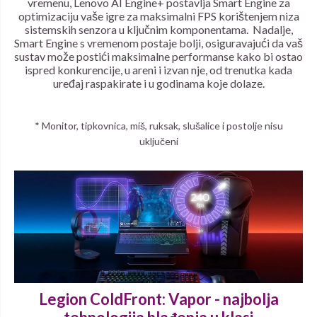
vremenu, Lenovo AI Engine+ postavlja Smart Engine za
optimizaciju vaše igre za maksimalni FPS korištenjem niza
sistemskih senzora u ključnim komponentama. Nadalje,
Smart Engine s vremenom postaje bolji, osiguravajući da vaš
sustav može postići maksimalne performanse kako bi ostao
ispred konkurencije, u areni i izvan nje, od trenutka kada
uređaj raspakirate i u godinama koje dolaze.
* Monitor, tipkovnica, miš, ruksak, slušalice i postolje nisu
uključeni
Legion ColdFront: Vapor - najbolja