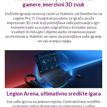
gamere, imerzivni 3D zvuk
Doživite igranje na novoj razini uz Nahimic od SteelSeries na
Legion Pro 7i. Dizajniran posebno za igrače, pruža
impresivan 3D zvuk koji poboljšava vaše putovanje u igri.
Komunicirajte sa svojim suigračima u kristalno jasnoj
kvaliteti ili miksajte i dijelite audio streamove poput
profesionalca. Nahimic ne samo da poboljšava vaše igranje
- on vas uranja u njega.
Legion Arena, ultimativno središte igara
Sve vaše igre su na jednom mjestu. Centralizirano središte
za igranje Legion Arene lako se sinkronizira s vašim