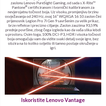
zaslonu Lenovo PureSight Gaming, od sada s X-Rite™
®
Pantone
certificiranom i tvornički kalibriranom za
nevjerojatnu točnost boja. Uz visoku, promjenjivu brzinu
osvježavanja od 240 Hz, ovaj 16″ WQXGA 16:10 zaslon čini
prijenosnik Legion Pro 7i Gen 9 savršenim za velik prikaz,
brze reflekse i precizno ciljanje. Zaslon zauzima 93,59%
prednje površine, ​​zbog čega izgleda kao da vaša slika lebdi
u prostoru. Osim toga, 100% DCI-P3, HDR i visoka točnost
boja omogućuju vam da vidite svaki detalj svoje igre, bez
obzira na to koliko svijetlo ili tamno postaje okruženje u
igri.
Iskoristite Lenovo Vantage