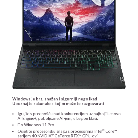
Windows je brz, snažan i sigurniji nego ikad
Upoznajte računalo s kojim možete razgovarati
Igrajte s prednošću nad konkurencijom uz najbolji Lenovo
AI Engine+, poboljšane AI-jem, u Legion klasi.
Do Windows 11 Pro
®
Osjetite procesorsku snagu s procesorima Intel
Core™ i
®
serijom 40 NVIDIA
GeForce RTX™ GPU-ovi