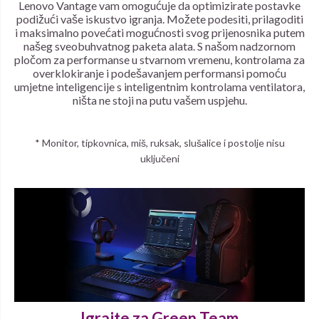
Lenovo Vantage vam omogućuje da optimizirate postavke
podižući vaše iskustvo igranja. Možete podesiti, prilagoditi
i maksimalno povećati mogućnosti svog prijenosnika putem
našeg sveobuhvatnog paketa alata. S našom nadzornom
pločom za performanse u stvarnom vremenu, kontrolama za
overklokiranje i podešavanjem performansi pomoću
umjetne inteligencije s inteligentnim kontrolama ventilatora,
ništa ne stoji na putu vašem uspjehu.
* Monitor, tipkovnica, miš, ruksak, slušalice i postolje nisu
uključeni
Igrajte za Green Team