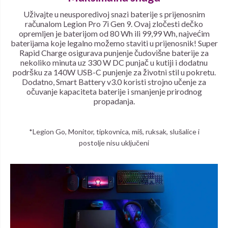
Uživajte u neusporedivoj snazi baterije s prijenosnim
računalom Legion Pro 7i Gen 9. Ovaj zločesti dečko
opremljen je baterijom od 80 Wh ili 99,99 Wh, najvećim
baterijama koje legalno možemo staviti u prijenosnik! Super
Rapid Charge osigurava punjenje čudovišne baterije za
nekoliko minuta uz 330 W DC punjač u kutiji i dodatnu
podršku za 140W USB-C punjenje za životni stil u pokretu.
Dodatno, Smart Battery v3.0 koristi strojno učenje za
očuvanje kapaciteta baterije i smanjenje prirodnog
propadanja.
*Legion Go, Monitor, tipkovnica, miš, ruksak, slušalice i
postolje nisu uključeni