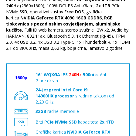
240Hz
(2560x1600), 100% DCI-P3 Anti-Glare,
2x 1TB
PCIe
NVMe
SSD
, operativni sustav
Free DOS
, grafička
kartica
NVIDIA GeForce RTX 4090 16GB GDDR6, RGB
tipkovnica s pozadinskim osvjetljenjem, aluminijsko
kućište,
FullHD web kamera, stereo zvučnici, 2W x2, Audio by
HARMAN, 802.11ax, Bluetooth 5.3, 1x Ethernet (RJ-45), TPM
2.0, 4x USB 3.2, 1x USB 3.2 Type-C, 1x Thunderbolt 4, 1x HDMI
2.1 do 8K/60Hz, masa 2,62 kg, boja crna, jamstvo 2 godine
16" WQXGA IPS
240Hz
500nits
Anti-
1600p
Glare ekran
24-jezgreni Intel Core i9
14900HX
procesor
s radnim taktom od
2,20 GHz
32GB
radne memorije
Brzi
PCIe NVMe SSD
kapaciteta
2x 1TB
Grafička kartica
NVIDIA GeForce RTX