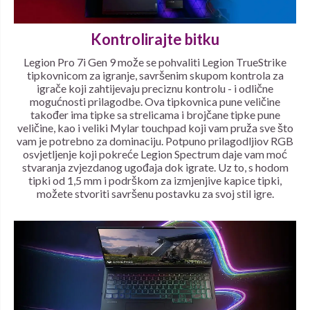
Kontrolirajte bitku
Legion Pro 7i Gen 9 može se pohvaliti Legion TrueStrike
tipkovnicom za igranje, savršenim skupom kontrola za
igrače koji zahtijevaju preciznu kontrolu - i odlične
mogućnosti prilagodbe. Ova tipkovnica pune veličine
također ima tipke sa strelicama i brojčane tipke pune
veličine, kao i veliki Mylar touchpad koji vam pruža sve što
vam je potrebno za dominaciju. Potpuno prilagodljiov RGB
osvjetljenje koji pokreće Legion Spectrum daje vam moć
stvaranja zvjezdanog ugođaja dok igrate. Uz to, s hodom
tipki od 1,5 mm i podrškom za izmjenjive kapice tipki,
možete stvoriti savršenu postavku za svoj stil igre.