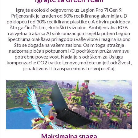
Igrajte ekološki odgovorno uz Legion Pro 7i Gen 9.
Prijenosnik je izrađen od 50% recikliranog aluminija u D
poklopcu i od 30% reciklirane plastike u A okviru poklopca,
što ga čini čistim, ekološki i vizualno. Ambijentalna RGB
rasvjetna traka sa AI sinkronizacijom svjetla putem Legion
Spectruma olakšava prilagodbu vaše vibre i reagira na ono
što se događa na vašem zaslonu. Osim toga, stražnja
nadzorna ploča s potpunom I/O podrškom pruža vam svu
potrebnu povezivost. Nadalje, s odrškom za Uslugu
kompenzacije CO2 tvrtke Lenovo, možete unijeti održivost,
proaktivnost i transparentnost u svoj uređaj.
Maksimalna snaga