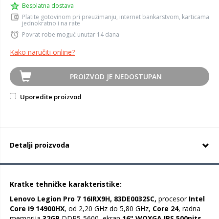
Besplatna dostava
Platite gotovinom pri preuzimanju, internet bankarstvom, karticama
jednokratno i na rate
Povrat robe moguć unutar 14 dana
Kako naručiti online?
PROIZVOD JE NEDOSTUPAN
Uporedite proizvod
Detalji proizvoda
Kratke tehničke karakteristike:
Lenovo Legion Pro 7 16IRX9H, 83DE0032SC,
procesor
Intel
Core i9 14900HX
, od 2,20 GHz do 5,80 GHz,
Core 24
, radna
memorija
32GB
DDR5-5600, ekran
16" WQXGA IPS 500nits