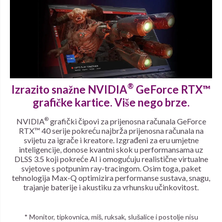
®
Izrazito snažne NVIDIA
GeForce RTX™
grafičke kartice. Više nego brze.
®
NVIDIA
grafički čipovi za prijenosna računala GeForce
RTX™ 40 serije pokreću najbrža prijenosna računala na
svijetu za igrače i kreatore. Izgrađeni za eru umjetne
inteligencije, donose kvantni skok u performansama uz
DLSS 3.5 koji pokreće AI i omogućuju realistične virtualne
svjetove s potpunim ray-tracingom. Osim toga, paket
tehnologija Max-Q optimizira performanse sustava, snagu,
trajanje baterije i akustiku za vrhunsku učinkovitost.
* Monitor, tipkovnica, miš, ruksak, slušalice i postolje nisu