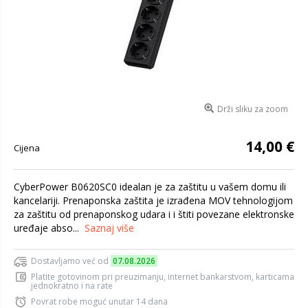
Drži sliku za zoom
14,00 €
Cijena
CyberPower B0620SC0 idealan je za zaštitu u vašem domu ili
kancelariji. Prenaponska zaštita je izrađena MOV tehnologijom
za zaštitu od prenaponskog udara i i štiti povezane elektronske
uređaje abso...
Saznaj više
Dostavljamo već od
07.08.2026
Platite gotovinom pri preuzimanju, internet bankarstvom, karticama
jednokratno i na rate
Povrat robe moguć unutar 14 dana