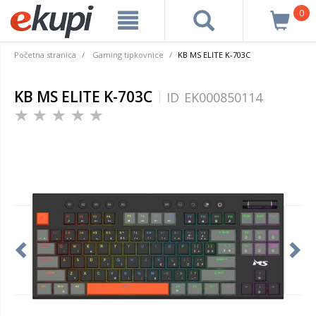
0
Početna stranica
Gaming tipkovnice
KB MS ELITE K-703C
KB MS ELITE K-703C
ID
EK000850114