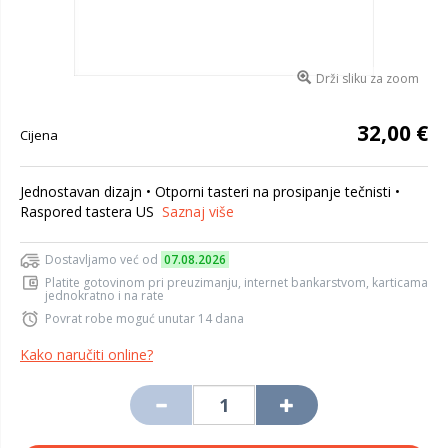
Drži sliku za zoom
32,00 €
Cijena
Jednostavan dizajn • Otporni tasteri na prosipanje tečnisti •
Raspored tastera US
Saznaj više
Dostavljamo već od
07.08.2026
Platite gotovinom pri preuzimanju, internet bankarstvom, karticama
jednokratno i na rate
Povrat robe moguć unutar 14 dana
Kako naručiti online?