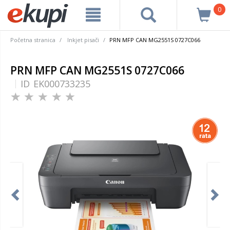
0
Početna stranica
Inkjet pisači
PRN MFP CAN MG2551S 0727C066
PRN MFP CAN MG2551S 0727C066
ID
EK000733235