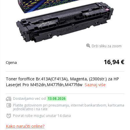
Drži sliku za zoom
16,94 €
Cijena
Toner foroffice Br.413A(CF413A), Magenta, (2300str.) za HP
LaserJet Pro M452dn,M477fdn,M477fdw
Saznaj više
Dostavljamo već od
13.08.2026
Platite gotovinom pri preuzimanju, internet bankarstvom, karticama
jednokratno i na rate
Povrat robe moguć unutar 14 dana
Kako naručiti online?