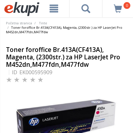
0
Početna stranica
Tinte
Toner foroffice Br.413A(CF413A), Magenta, (2300str.) za HP LaserJet Pro
M452dn,M477fdn,M477fdw
Toner foroffice Br.413A(CF413A),
Magenta, (2300str.) za HP LaserJet Pro
M452dn,M477fdn,M477fdw
ID
EK000595909