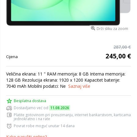
Drži sliku za zoom
287,00 €
245,00 €
Cijena
Veličina ekrana: 11 " RAM memorija: 8 GB Interna memorija:
128 GB Rezolucija ekrana: 1920 x 1200 Kapacitet baterije:
7040 mAh Mobilni podatci: Ne
Saznaj više
Besplatna dostava
Dostavljamo već od
11.08.2026
Platite gotovinom pri preuzimanju, internet bankarstvom, karticama
jednokratno i na rate
Povrat robe moguć unutar 14 dana
Kako naručiti online?