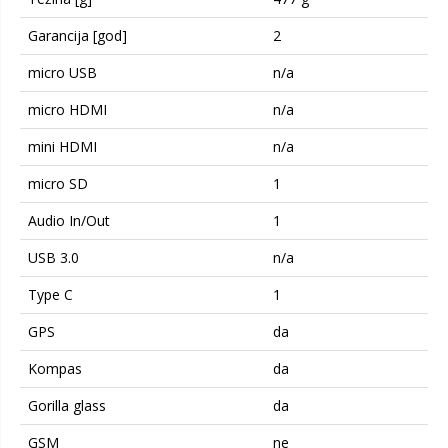
Garancija [god]
2
micro USB
n/a
micro HDMI
n/a
mini HDMI
n/a
micro SD
1
Audio In/Out
1
USB 3.0
n/a
Type C
1
GPS
da
Kompas
da
Gorilla glass
da
GSM
ne