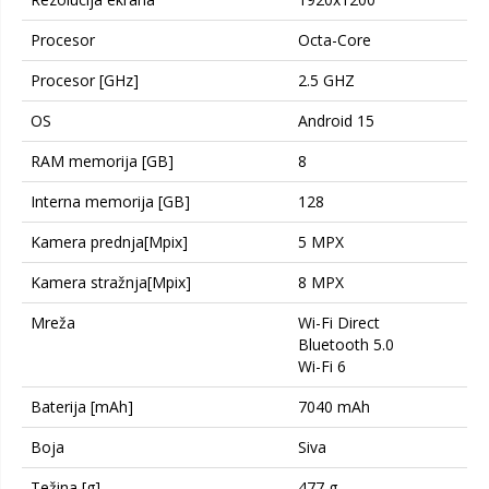
Procesor
Octa-Core
Procesor [GHz]
2.5 GHZ
OS
Android 15
RAM memorija [GB]
8
Interna memorija [GB]
128
Kamera prednja[Mpix]
5 MPX
Kamera stražnja[Mpix]
8 MPX
Mreža
Wi-Fi Direct
Bluetooth 5.0
Wi-Fi 6
Baterija [mAh]
7040 mAh
Boja
Siva
Težina [g]
477 g