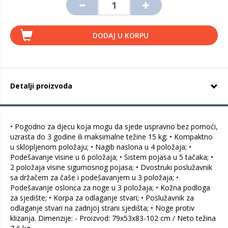
DODAJ U KORPU
Detalji proizvoda
• Pogodno za djecu koja mogu da sjede uspravno bez pomoći,
uzrasta do 3 godine ili maksimalne težine 15 kg; • Kompaktno
u sklopljenom položaju; • Nagib naslona u 4 položaja; •
Podešavanje visine u 6 položaja; • Sistem pojasa u 5 tačaka; •
2 položaja visine sigurnosnog pojasa; • Dvostruki poslužavnik
sa držačem za čaše i podešavanjem u 3 položaja; •
Podešavanje oslonca za noge u 3 položaja; • Kožna podloga
za sjedište; • Korpa za odlaganje stvari; • Poslužavnik za
odlaganje stvari na zadnjoj strani sjedišta; • Noge protiv
klizanja. Dimenzije: - Proizvod: 79x53x83-102 cm / Neto težina