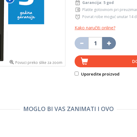
Garancija: 5 god
Platite gotovinom pri preuziman
Povrat robe moguć unutar 14 
Kako naručiti online?
D
Povuci preko slike za zoom
Uporedite proizvod
MOGLO BI VAS ZANIMATI I OVO