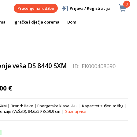
0
Praćenje narudžbe
Prijava / Registracija
ema
Igračke i dječja oprema
Dom
enje veša DS 8440 SXM
ID:
EK000408690
00 €
XM | Brand: Beko | Energetska klasa: A++ | Kapacitet sušenja: 8kg |
enzije (VxŠxD): 84.6x59.8x59.9 cm |
Saznaj više
6