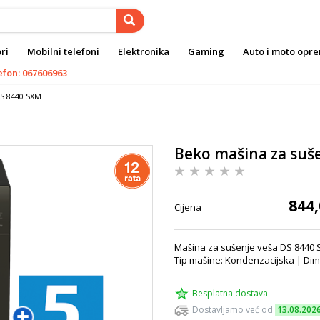
ri
Mobilni telefoni
Elektronika
Gaming
Auto i moto opr
efon: 067606963
DS 8440 SXM
Beko mašina za suš
844,
Cijena
Mašina za sušenje veša DS 8440 S
Tip mašine: Kondenzacijska | Dim
Besplatna dostava
Dostavljamo već od
13.08.202