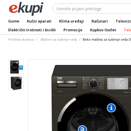
Gume
Kućni aparati
Klima uređaji
Računari
Televizo
Električni trotineti i bicikli
Promocije
Kupkov Outlet
Tel
Početna stranica
Mašine za sušenje veša
Beko mašina za sušenje veša 