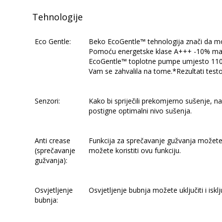
Tehnologije
Eco Gentle:
Beko EcoGentle™ tehnologija znači da može
Pomoću energetske klase A+++ -10% mašin
EcoGentle™ toplotne pumpe umjesto 110°
Vam se zahvalila na tome.*Rezultati testo
Senzori:
Kako bi spriječili prekomjerno sušenje, na
postigne optimalni nivo sušenja.
Anti crease
Funkcija za sprečavanje gužvanja možete u
(sprečavanje
možete koristiti ovu funkciju.
gužvanja):
Osvjetljenje
Osvjetljenje bubnja možete uključiti i isk
bubnja: