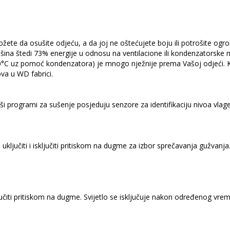
te da osušite odjeću, a da joj ne oštećujete boju ili potrošite ogro
a štedi 73% energije u odnosu na ventilacione ili kondenzatorske m
C uz pomoć kondenzatora) je mnogo nježnije prema Vašoj odjeći. Ka
va u WD fabrici.
ši programi za sušenje posjeduju senzore za identifikaciju nivoa vlage
ključiti i isključiti pritiskom na dugme za izbor sprečavanja gužvan
ljučiti pritiskom na dugme. Svijetlo se isključuje nakon određenog vre