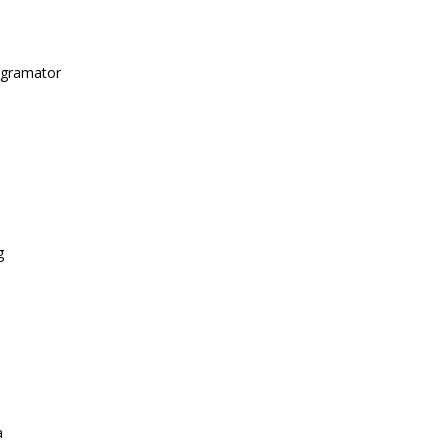
gramator
g
a